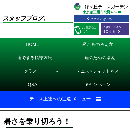
東京都三鷹市北野4-5-38
スタッフブログ。
アクセスはこちら
体験レッスン
お電話
はこ
はこちら
ちら
HOME
私たちの考え方
上達できる指導方法
上達のための環境
クラス
テニス
フィットネス
×
Q&A
キャンペーン
テニス上達への近道 メニュー
暑さを乗り切ろう！