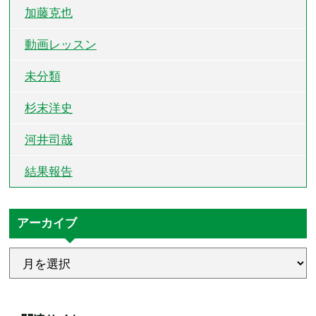
加藤克也
動画レッスン
未分類
杉末洋史
河井司哉
結果報告
アーカイブ