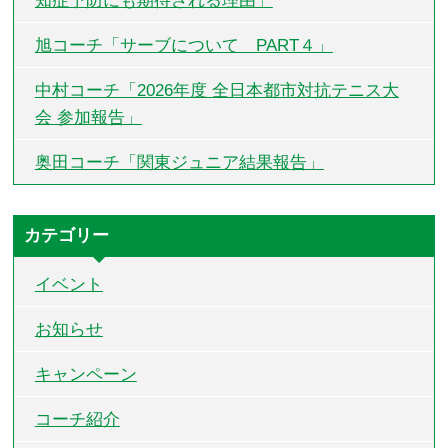
知症予防にも期待される理由」
旭コーチ「サーブについて PART４」
中村コーチ「2026年度 全日本都市対抗テニス大
会 参加報告」
奥田コーチ「関東ジュニア結果報告」
カテゴリー
イベント
お知らせ
キャンペーン
コーチ紹介