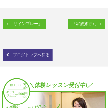
「サインプレー」
「家族旅行♪」
ブログトップへ戻る
＼体験レッスン受付中!／
お気軽に