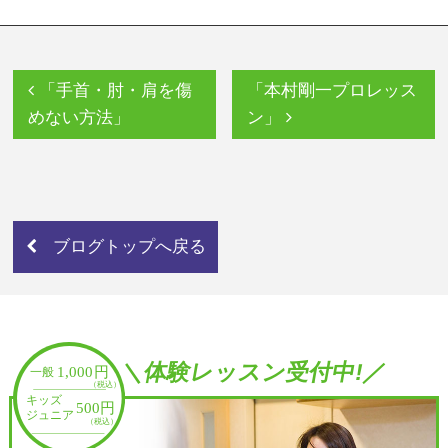
「手首・肘・肩を傷
「本村剛一プロレッス
めない方法」
ン」
ブログトップへ戻る
＼体験レッスン受付中!／