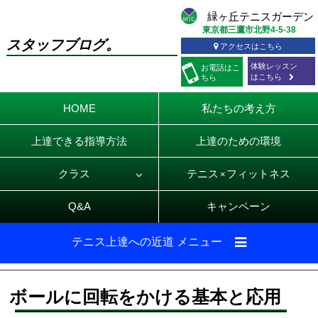
東京都三鷹市北野4-5-38
スタッフブログ。
アクセスはこちら
体験レッスン
お電話
はこ
はこちら
ちら
HOME
私たちの考え方
上達できる指導方法
上達のための環境
クラス
テニス
フィットネス
×
Q&A
キャンペーン
テニス上達への近道 メニュー
ボールに回転をかける基本と応用