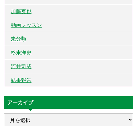
加藤克也
動画レッスン
未分類
杉末洋史
河井司哉
結果報告
アーカイブ