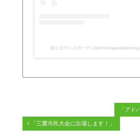
緑ヶ丘テニスガーデン(@midorigaokatenni
「アド
「三鷹市民大会に出場します！」