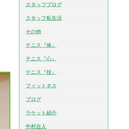
スタッフブログ
スタッフ私生活
その他
テニス『体』
テニス『心』
テニス『技』
フィットネス
ブログ
ラケット紹介
中村吉人