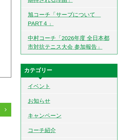
旭コーチ「サーブについて
PART４」
中村コーチ「2026年度 全日本都
市対抗テニス大会 参加報告」
カテゴリー
イベント
お知らせ
」
キャンペーン
コーチ紹介