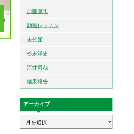
加藤克也
動画レッスン
未分類
杉末洋史
河井司哉
結果報告
アーカイブ