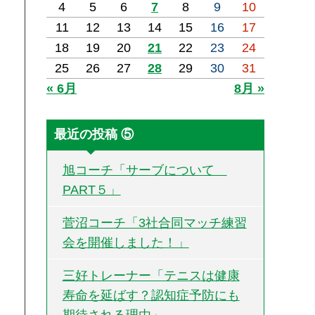
4
5
6
7
8
9
10
11
12
13
14
15
16
17
18
19
20
21
22
23
24
25
26
27
28
29
30
31
« 6月
8月 »
最近の投稿 ⑤
旭コーチ「サーブについて
PART５」
菅沼コーチ「3社合同マッチ練習
会を開催しました！」
三好トレーナー「テニスは健康
寿命を延ばす？認知症予防にも
期待される理由」