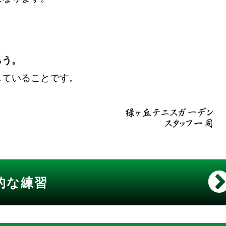
らう。
していることです。
的な練習