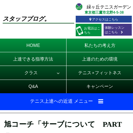
東京都三鷹市北野4-5-38
スタッフブログ。
アクセスはこちら
体験レッスン
お電話
はこ
はこちら
ちら
HOME
私たちの考え方
上達できる指導方法
上達のための環境
クラス
テニス
フィットネス
×
Q&A
キャンペーン
テニス上達への近道 メニュー
旭コーチ「サーブについて PART