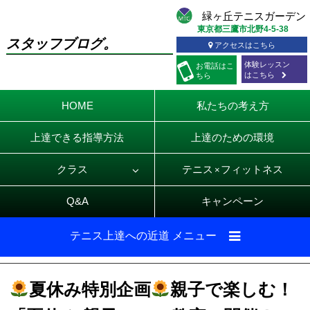
東京都三鷹市北野4-5-38
スタッフブログ。
アクセスはこちら
体験レッスン
お電話
はこ
はこちら
ちら
HOME
私たちの考え方
上達できる指導方法
上達のための環境
クラス
テニス
フィットネス
×
Q&A
キャンペーン
テニス上達への近道 メニュー
夏休み特別企画
親子で楽しむ！