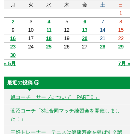
月
火
水
木
金
土
日
1
2
3
4
5
6
7
8
9
10
11
12
13
14
15
16
17
18
19
20
21
22
23
24
25
26
27
28
29
30
« 5月
7月 »
最近の投稿 ⑤
旭コーチ「サーブについて PART５」
菅沼コーチ「3社合同マッチ練習会を開催しまし
た！」
三好トレーナー「テニスは健康寿命を延ばす？認