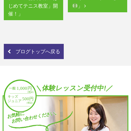
じめてテニス教室」開
」
催！」
ブログトップへ戻る
＼体験レッスン受付中!／
お問い合わせください。
お気軽に