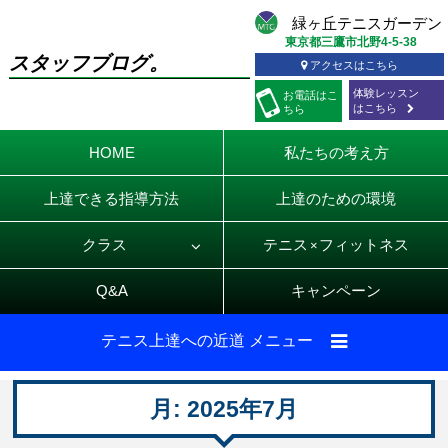
東京都三鷹市北野4-5-38
スタッフブログ。
アクセスはこちら
体験レッスン
お電話
はこ
はこちら
ちら
HOME
私たちの考え方
上達できる指導方法
上達のための環境
クラス
テニス
フィットネス
×
Q&A
キャンペーン
テニス上達への近道 メニュー
月:
2025年7月