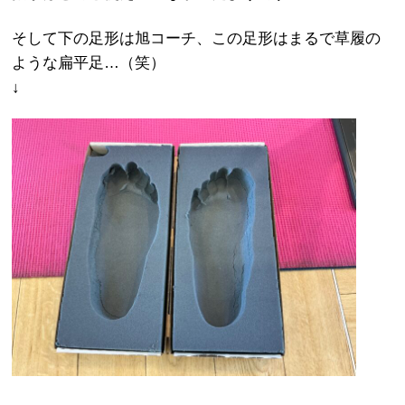
そして下の足形は旭コーチ、この足形はまるで草履の
ような扁平足…（笑）
↓