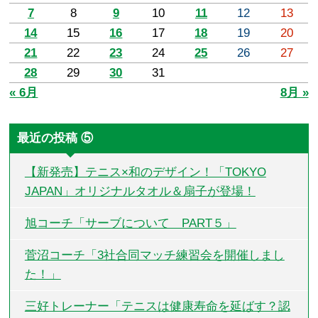
7
8
9
10
11
12
13
14
15
16
17
18
19
20
21
22
23
24
25
26
27
28
29
30
31
« 6月
8月 »
最近の投稿 ⑤
【新発売】テニス×和のデザイン！「TOKYO
JAPAN」オリジナルタオル＆扇子が登場！
旭コーチ「サーブについて PART５」
菅沼コーチ「3社合同マッチ練習会を開催しまし
た！」
三好トレーナー「テニスは健康寿命を延ばす？認