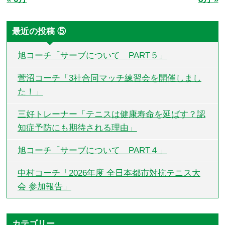
最近の投稿 ⑤
旭コーチ「サーブについて PART５」
菅沼コーチ「3社合同マッチ練習会を開催しまし
た！」
三好トレーナー「テニスは健康寿命を延ばす？認
知症予防にも期待される理由」
旭コーチ「サーブについて PART４」
中村コーチ「2026年度 全日本都市対抗テニス大
会 参加報告」
カテゴリー