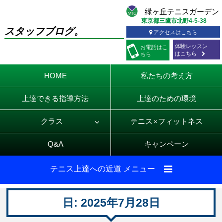
東京都三鷹市北野4-5-38
スタッフブログ。
アクセスはこちら
体験レッスン
お電話
はこ
はこちら
ちら
HOME
私たちの考え方
上達できる指導方法
上達のための環境
クラス
テニス
フィットネス
×
Q&A
キャンペーン
テニス上達への近道 メニュー
日:
2025年7月28日