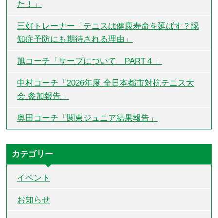
た！」
三好トレーナー「テニスは健康寿命を延ばす？認
知症予防にも期待される理由」
旭コーチ「サーブについて PART４」
中村コーチ「2026年度 全日本都市対抗テニス大
会 参加報告」
奥田コーチ「関東ジュニア結果報告」
カテゴリー
イベント
お知らせ