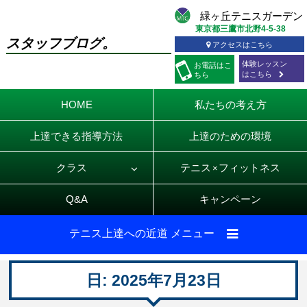
東京都三鷹市北野4-5-38
スタッフブログ。
アクセスはこちら
体験レッスン
お電話
はこ
はこちら
ちら
HOME
私たちの考え方
上達できる指導方法
上達のための環境
クラス
テニス
フィットネス
×
Q&A
キャンペーン
テニス上達への近道 メニュー
日:
2025年7月23日