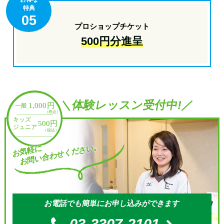
特典
05
プロショップチケット
500円分進呈
＼体験レッスン受付中!／
お問い合わせください。
お気軽に
お電話でも簡単にお申し込みができます
03-3307-2101