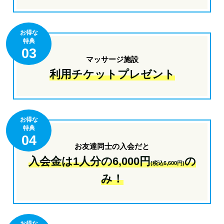
お得な
特典
03
マッサージ施設
利用チケットプレゼント
お得な
特典
04
お友達同士の入会だと
入会金は1人分の6,000円
の
(税込6,600円)
み！
お得な