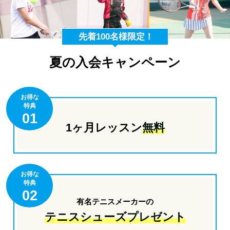
先着100名様限定！
夏の入会キャンペーン
お得な
特典
01
1ヶ月レッスン
無料
お得な
特典
02
有名テニスメーカーの
テニスシューズプレゼント