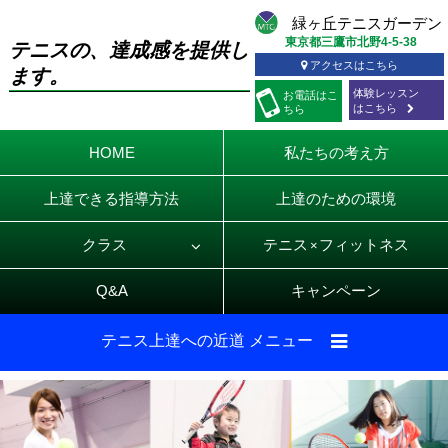
東京都三鷹市北野4-5-38
テニスの、達成感を提供し
アクセスはこちら
ます。
体験レッスン
お電話
はこ
はこちら
ちら
HOME
私たちの考え方
上達できる指導方法
上達のための環境
クラス
テニス
フィットネス
×
Q&A
キャンペーン
テニス上達への近道 メニュー