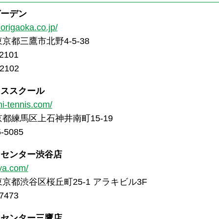
ガーデン
origaoka.co.jp/
 東京都三鷹市北野4-5-38
2101
2102
ニススクール
hi-tennis.com/
東京都練馬区上石神井南町15-19
-5085
トセンター渋谷店
uya.com/
 東京都渋谷区桜丘町25-1 アラキビル3F
7473
トセンター三鷹店