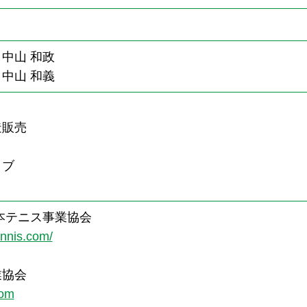
中山 和政
中山 和義
造販売
ラブ
本テニス事業協会
ennis.com/
業協会
com