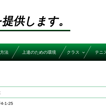
を提供します。
方法
上達のための環境
クラス
テニ
社
1-25