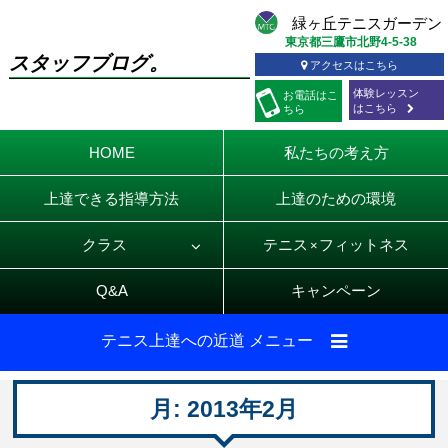
東京都三鷹市北野4-5-38
スタッフブログ。
アクセスはこちら
体験レッスン
お電話
はこ
はこちら
ちら
HOME
私たちの考え方
上達できる指導方法
上達のための環境
クラス
テニス
フィットネス
×
Q&A
キャンペーン
テニス上達への近道 メニュー
月:
2013年2月