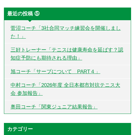
最近の投稿 ⑤
菅沼コーチ「3社合同マッチ練習会を開催しまし
た！」
三好トレーナー「テニスは健康寿命を延ばす？認
知症予防にも期待される理由」
旭コーチ「サーブについて PART４」
中村コーチ「2026年度 全日本都市対抗テニス大
会 参加報告」
奥田コーチ「関東ジュニア結果報告」
カテゴリー