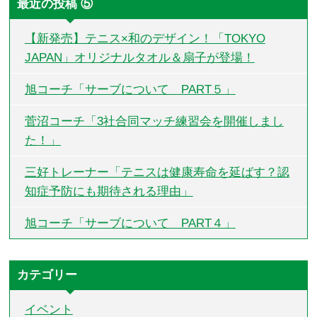
最近の投稿 ⑤
【新発売】テニス×和のデザイン！「TOKYO
JAPAN」オリジナルタオル＆扇子が登場！
旭コーチ「サーブについて PART５」
菅沼コーチ「3社合同マッチ練習会を開催しまし
た！」
三好トレーナー「テニスは健康寿命を延ばす？認
知症予防にも期待される理由」
旭コーチ「サーブについて PART４」
カテゴリー
イベント