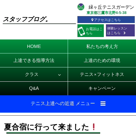
東京都三鷹市北野4-5-38
スタッフブログ。
アクセスはこちら
体験レッスン
お電話
はこ
はこちら
ちら
HOME
私たちの考え方
上達できる指導方法
上達のための環境
クラス
テニス
フィットネス
×
Q&A
キャンペーン
テニス上達への近道 メニュー
夏合宿に行って来ました