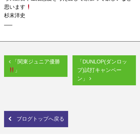
思います
杉末洋史
—–
「関東ジュニア優勝
「DUNLOP(ダンロッ
」
プ)試打キャンペー
ン」
ブログトップへ戻る