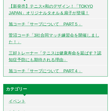
【新発売】テニス×和のデザイン！「TOKYO
JAPAN」オリジナルタオル＆扇子が登場！
旭コーチ「サーブについて PART５」
菅沼コーチ「3社合同マッチ練習会を開催しまし
た！」
三好トレーナー「テニスは健康寿命を延ばす？認
知症予防にも期待される理由」
旭コーチ「サーブについて PART４」
カテゴリー
イベント