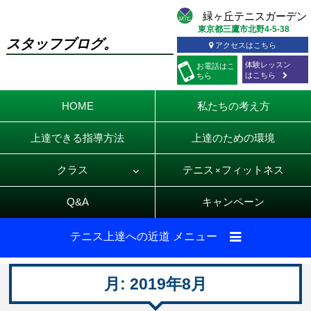
東京都三鷹市北野4-5-38
スタッフブログ。
アクセスはこちら
体験レッスン
お電話
はこ
はこちら
ちら
HOME
私たちの考え方
上達できる指導方法
上達のための環境
クラス
テニス
フィットネス
×
Q&A
キャンペーン
テニス上達への近道 メニュー
月:
2019年8月