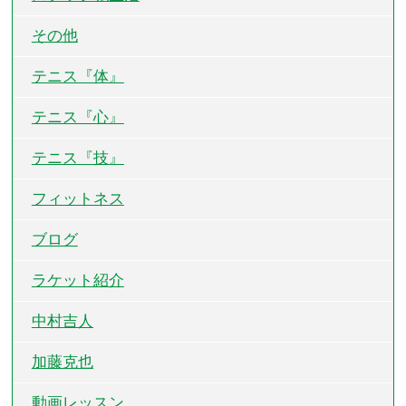
その他
テニス『体』
テニス『心』
テニス『技』
フィットネス
ブログ
ラケット紹介
中村吉人
加藤克也
動画レッスン