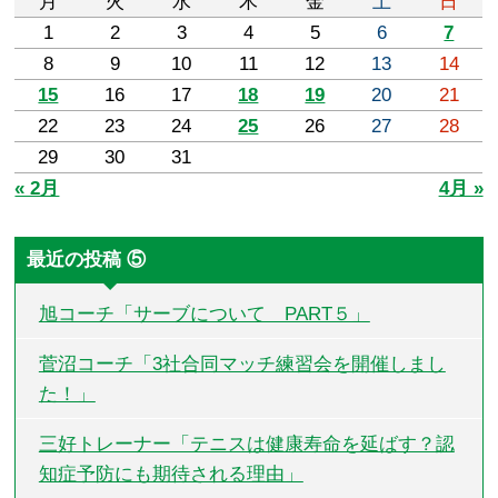
月
火
水
木
金
土
日
1
2
3
4
5
6
7
8
9
10
11
12
13
14
15
16
17
18
19
20
21
22
23
24
25
26
27
28
29
30
31
« 2月
4月 »
最近の投稿 ⑤
旭コーチ「サーブについて PART５」
菅沼コーチ「3社合同マッチ練習会を開催しまし
た！」
三好トレーナー「テニスは健康寿命を延ばす？認
知症予防にも期待される理由」