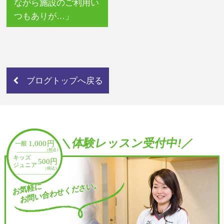
ながら施設のご利用い
つもありが…」
ブログトップへ戻る
＼体験レッスン受付中!／
お問い合わせください。
お気軽に