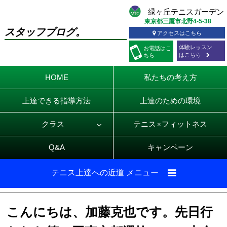
東京都三鷹市北野4-5-38
スタッフブログ。
アクセスはこちら
体験レッスン
お電話
はこ
はこちら
ちら
HOME
私たちの考え方
上達できる指導方法
上達のための環境
クラス
テニス
フィットネス
×
Q&A
キャンペーン
テニス上達への近道 メニュー
こんにちは、加藤克也です。先日行