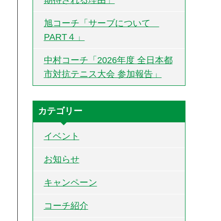
旭コーチ「サーブについて
PART４」
中村コーチ「2026年度 全日本都
市対抗テニス大会 参加報告」
カテゴリー
イベント
お知らせ
キャンペーン
コーチ紹介