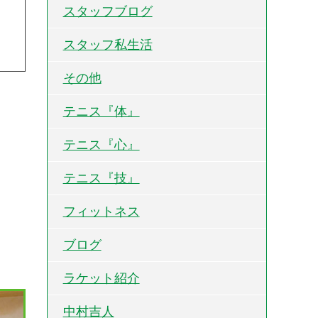
スタッフブログ
スタッフ私生活
その他
テニス『体』
テニス『心』
テニス『技』
フィットネス
ブログ
ラケット紹介
中村吉人