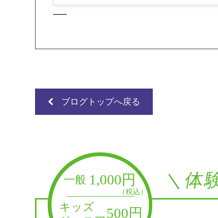
—–
ブログトップへ戻る
＼体