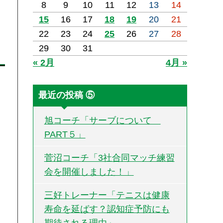
8
9
10
11
12
13
14
15
16
17
18
19
20
21
22
23
24
25
26
27
28
29
30
31
« 2月
4月 »
最近の投稿 ⑤
旭コーチ「サーブについて
PART５」
菅沼コーチ「3社合同マッチ練習
会を開催しました！」
三好トレーナー「テニスは健康
寿命を延ばす？認知症予防にも
期待される理由」