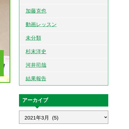
加藤克也
動画レッスン
未分類
杉末洋史
河井司哉
結果報告
アーカイブ