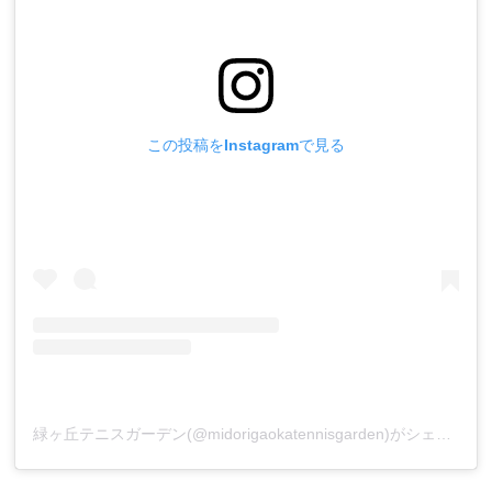
この投稿をInstagramで見る
緑ヶ丘テニスガーデン(@midorigaokatennisgarden)がシェアした投稿