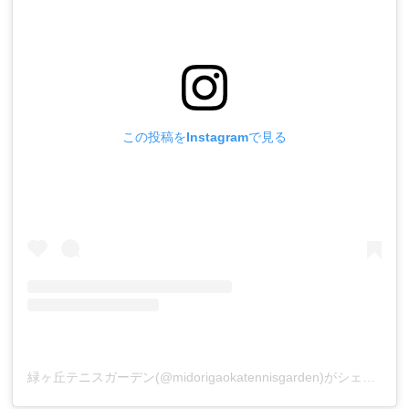
この投稿をInstagramで見る
緑ヶ丘テニスガーデン(@midorigaokatennisgarden)がシェアした投稿