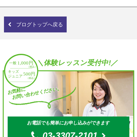
ブログトップへ戻る
＼体験レッスン受付中!／
お問い合わせください。
お気軽に
お電話でも簡単にお申し込みができます
03-3307-2101