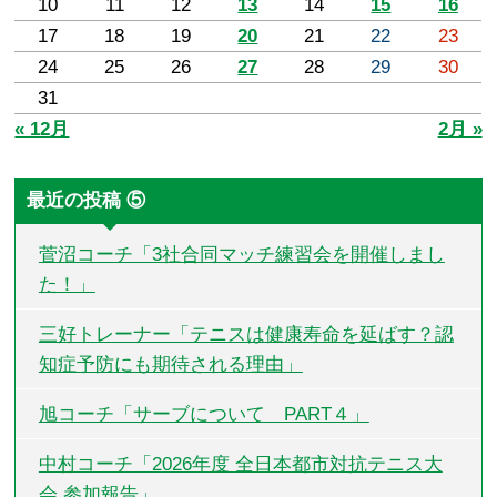
10
11
12
13
14
15
16
17
18
19
20
21
22
23
24
25
26
27
28
29
30
31
« 12月
2月 »
最近の投稿 ⑤
菅沼コーチ「3社合同マッチ練習会を開催しまし
た！」
三好トレーナー「テニスは健康寿命を延ばす？認
知症予防にも期待される理由」
旭コーチ「サーブについて PART４」
中村コーチ「2026年度 全日本都市対抗テニス大
会 参加報告」