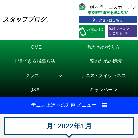
東京都三鷹市北野4-5-38
スタッフブログ。
アクセスはこちら
体験レッスン
お電話
はこ
はこちら
ちら
HOME
私たちの考え方
上達できる指導方法
上達のための環境
クラス
テニス
フィットネス
×
Q&A
キャンペーン
テニス上達への近道 メニュー
月:
2022年1月