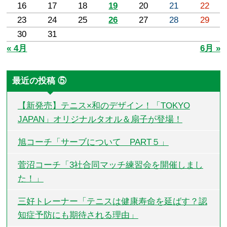
16
17
18
19
20
21
22
23
24
25
26
27
28
29
30
31
« 4月
6月 »
最近の投稿 ⑤
【新発売】テニス×和のデザイン！「TOKYO
JAPAN」オリジナルタオル＆扇子が登場！
旭コーチ「サーブについて PART５」
菅沼コーチ「3社合同マッチ練習会を開催しまし
た！」
三好トレーナー「テニスは健康寿命を延ばす？認
知症予防にも期待される理由」