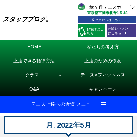
東京都三鷹市北野4-5-38
スタッフブログ。
アクセスはこちら
体験レッスン
お電話
はこ
はこちら
ちら
HOME
私たちの考え方
上達できる指導方法
上達のための環境
クラス
テニス
フィットネス
×
Q&A
キャンペーン
テニス上達への近道 メニュー
月:
2022年5月