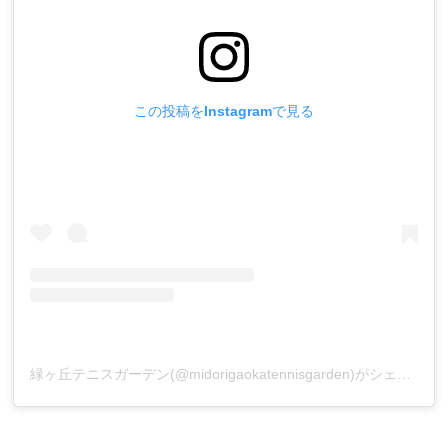
この投稿をInstagramで見る
緑ヶ丘テニスガーデン(@midorigaokatennisgarden)がシェアした投稿