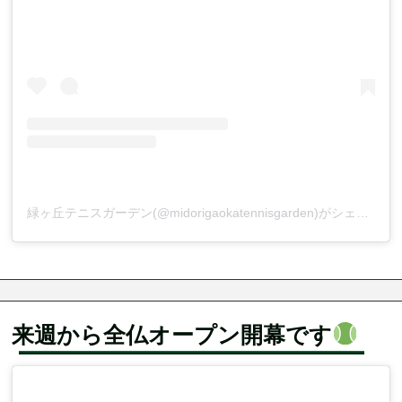
緑ヶ丘テニスガーデン(@midorigaokatennisgarden)がシェアした投稿
来週から全仏オープン開幕です