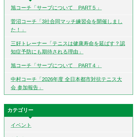
旭コーチ「サーブについて PART５」
菅沼コーチ「3社合同マッチ練習会を開催しまし
た！」
三好トレーナー「テニスは健康寿命を延ばす？認
知症予防にも期待される理由」
旭コーチ「サーブについて PART４」
中村コーチ「2026年度 全日本都市対抗テニス大
会 参加報告」
カテゴリー
イベント