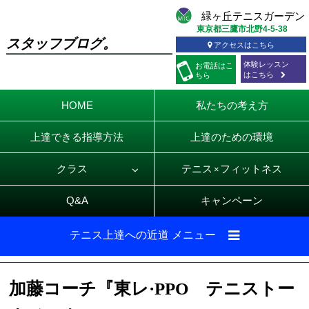
東京都三鷹市北野4-5-38
スタッフブログ。
アクセスはこちら
体験レッスン
お電話
はこ
はこちら
ちら
HOME
私たちの考え方
上達できる指導方法
上達のための環境
クラス
テニス
フィットネス
×
Q&A
キャンペーン
テニス上達への近道 メニュー
加藤コーチ『東レ·PPO テニストー