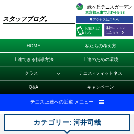
東京都三鷹市北野4-5-38
スタッフブログ。
アクセスはこちら
体験レッスン
お電話
はこ
はこちら
ちら
HOME
私たちの考え方
上達できる指導方法
上達のための環境
クラス
テニス
フィットネス
×
Q&A
キャンペーン
テニス上達への近道 メニュー
カテゴリー:
河井司哉