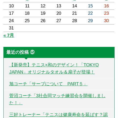
10
11
12
13
14
15
16
17
18
19
20
21
22
23
24
25
26
27
28
29
30
31
« 7月
最近の投稿 ⑤
【新発売】テニス×和のデザイン！「TOKYO
JAPAN」オリジナルタオル＆扇子が登場！
旭コーチ「サーブについて PART５」
菅沼コーチ「3社合同マッチ練習会を開催しまし
た！」
三好トレーナー「テニスは健康寿命を延ばす？認