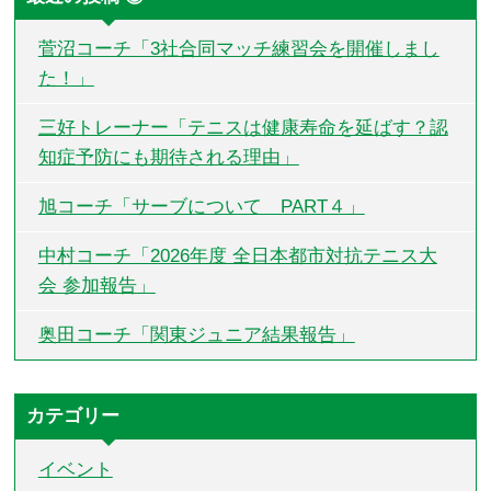
菅沼コーチ「3社合同マッチ練習会を開催しまし
た！」
三好トレーナー「テニスは健康寿命を延ばす？認
知症予防にも期待される理由」
旭コーチ「サーブについて PART４」
中村コーチ「2026年度 全日本都市対抗テニス大
会 参加報告」
奥田コーチ「関東ジュニア結果報告」
カテゴリー
イベント