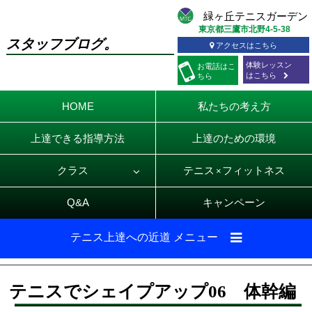
東京都三鷹市北野4-5-38
スタッフブログ。
アクセスはこちら
体験レッスン
お電話
はこ
はこちら
ちら
HOME
私たちの考え方
上達できる指導方法
上達のための環境
クラス
テニス
フィットネス
×
Q&A
キャンペーン
テニス上達への近道 メニュー
テニスでシェイプアップ06 体幹編