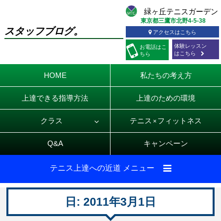
東京都三鷹市北野4-5-38
スタッフブログ。
アクセスはこちら
体験レッスン
お電話
はこ
はこちら
ちら
HOME
私たちの考え方
上達できる指導方法
上達のための環境
クラス
テニス
フィットネス
×
Q&A
キャンペーン
テニス上達への近道 メニュー
日:
2011年3月1日