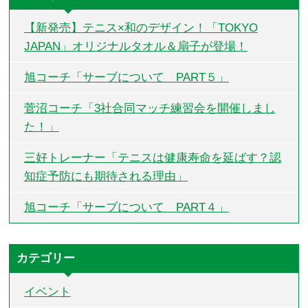
【新発売】テニス×和のデザイン！「TOKYO
JAPAN」オリジナルタオル＆扇子が登場！
旭コーチ「サーブについて PART５」
菅沼コーチ「3社合同マッチ練習会を開催しまし
た！」
三好トレーナー「テニスは健康寿命を延ばす？認
知症予防にも期待される理由」
旭コーチ「サーブについて PART４」
カテゴリー
イベント