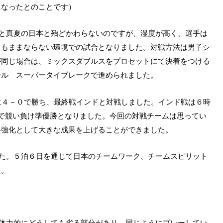
くなったとのことです）
と真夏の日本と殆どかわらないのですが、湿度が高く、選手は
ともままならない環境での試合となりました。対戦方法は男子シ
が同じ場合は、ミックスダブルスをプロセットにて決着をつける
ール スーパータイブレークで進められました。
に４－０で勝ち、最終戦インドと対戦しました。インド戦は６時
で競い負け準優勝となりました。今回の対戦チームは思ってい
手強化として大きな成果を上げることができました。
た。５泊６日を通じて日本のチームワーク、チームスピリット
た。
体力的にどうしても劣る部分があり、同じようにプレーしてい