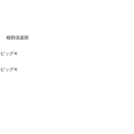
年
桜田倶楽部
ッグＫ
ッグＫ