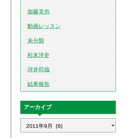
加藤克也
動画レッスン
未分類
杉末洋史
河井司哉
結果報告
アーカイブ