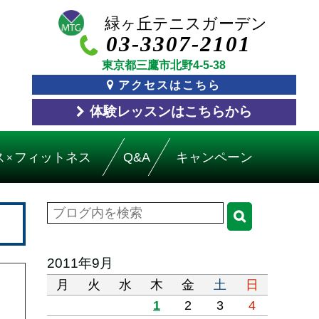
03-3307-2101
東京都三鷹市北野4-5-38
アクセスはこちら
体験レッスン
はこちら
から
ス
フィットネス
Q&A
キャンペーン
×
2011年9月
月
火
水
木
金
土
日
1
2
3
4