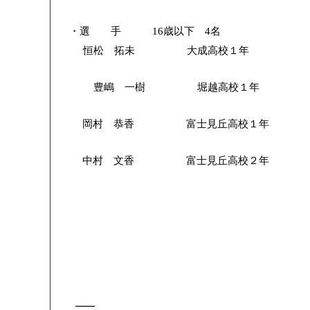
・選 手
歳以下
名
16
4
恒松 拓未 大成高校１
豊嶋 一樹 堀越高校１年 
岡村 恭香 富士見丘高校１年 ビ
中村 文香 富士見丘高校２年 ビ
—–