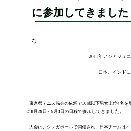
に参加してきました
な
年アジアジュ
2011
日本、インド
東京都テニス協会の依頼で
歳以下男女上位
名を
16
4
に
参加してきました。
月
日～
月
日の日程で
8
29
9
3
大会は、シンガポールで開催され、日本チームはイ