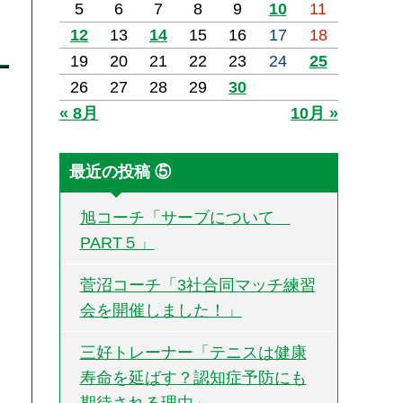
5
6
7
8
9
10
11
12
13
14
15
16
17
18
19
20
21
22
23
24
25
26
27
28
29
30
« 8月
10月 »
最近の投稿 ⑤
旭コーチ「サーブについて
PART５」
菅沼コーチ「3社合同マッチ練習
会を開催しました！」
三好トレーナー「テニスは健康
寿命を延ばす？認知症予防にも
期待される理由」