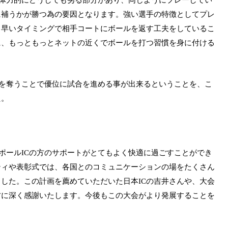
に補うかが勝つ為の要因となります。強い選手の特徴としてプレ
、早いタイミングで相手コートにボールを返す工夫をしているこ
に、もっともっとネットの近くでボールを打つ習慣を身に付ける
を奪うことで優位に試合を進める事が出来るということを、こ
た。
ポール
の方のサポートがとてもよく快適に過ごすことができ
IC
ティや表彰式では、各国とのコミュニケーションの場をたくさん
ました。この計画を薦めていただいた日本
の吉井さんや、大会
IC
方に深く感謝いたします。今後もこの大会がより発展することを