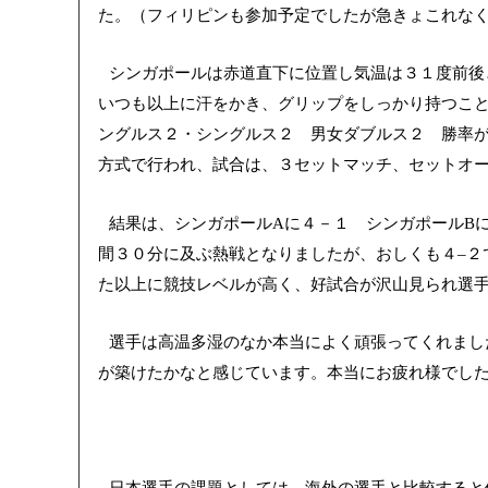
た。（フィリピンも参加予定でしたが急きょこれな
シンガポールは赤道直下に位置し気温は３１度前後
いつも以上に汗をかき、グリップをしっかり持つこ
ングルス２・シングルス２ 男女ダブルス２ 勝率
方式で行われ、試合は、３セットマッチ、セットオ
結果は、シンガポール
に４－１ シンガポール
A
B
間３０分に及ぶ熱戦となりましたが、おしくも４
２
–
た以上に競技レベルが高く、好試合が沢山見られ選
選手は高温多湿のなか本当によく頑張ってくれまし
が築けたかなと感じています。本当にお疲れ様でし
日本選手の課題としては、海外の選手と比較すると