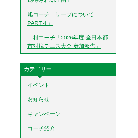
旭コーチ「サーブについて
PART４」
中村コーチ「2026年度 全日本都
市対抗テニス大会 参加報告」
カテゴリー
イベント
お知らせ
キャンペーン
コーチ紹介