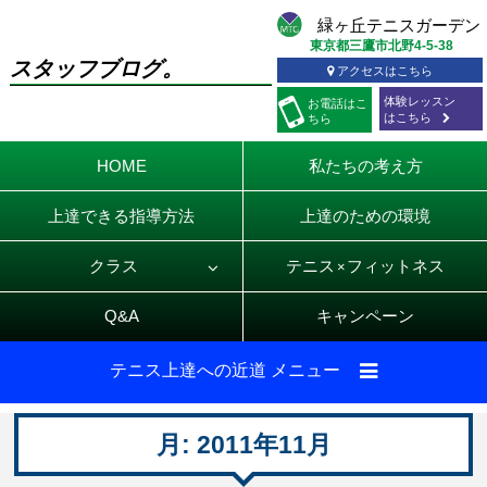
東京都三鷹市北野4-5-38
スタッフブログ。
アクセスはこちら
体験レッスン
お電話
はこ
はこちら
ちら
HOME
私たちの考え方
上達できる指導方法
上達のための環境
クラス
テニス
フィットネス
×
Q&A
キャンペーン
テニス上達への近道 メニュー
月:
2011年11月