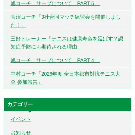
旭コーチ「サーブについて PART５」
菅沼コーチ「3社合同マッチ練習会を開催しまし
た！」
三好トレーナー「テニスは健康寿命を延ばす？認
知症予防にも期待される理由」
旭コーチ「サーブについて PART４」
中村コーチ「2026年度 全日本都市対抗テニス大
会 参加報告」
カテゴリー
イベント
お知らせ