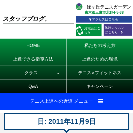
東京都三鷹市北野4-5-38
スタッフブログ。
アクセスはこちら
体験レッスン
お電話
はこ
はこちら
ちら
HOME
私たちの考え方
上達できる指導方法
上達のための環境
クラス
テニス
フィットネス
×
Q&A
キャンペーン
テニス上達への近道 メニュー
日:
2011年11月9日