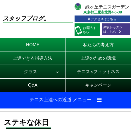
東京都三鷹市北野4-5-38
スタッフブログ。
アクセスはこちら
体験レッスン
お電話
はこ
はこちら
ちら
HOME
私たちの考え方
上達できる指導方法
上達のための環境
クラス
テニス
フィットネス
×
Q&A
キャンペーン
テニス上達への近道 メニュー
ステキな休日