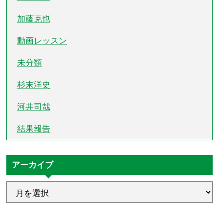
加藤克也
動画レッスン
未分類
杉末洋史
河井司哉
結果報告
アーカイブ