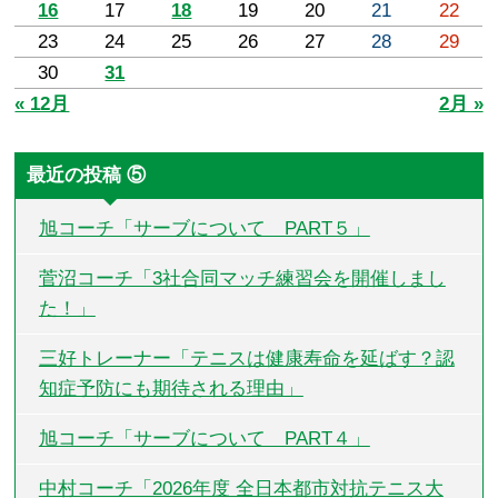
16
17
18
19
20
21
22
23
24
25
26
27
28
29
30
31
« 12月
2月 »
最近の投稿 ⑤
旭コーチ「サーブについて PART５」
菅沼コーチ「3社合同マッチ練習会を開催しまし
た！」
三好トレーナー「テニスは健康寿命を延ばす？認
知症予防にも期待される理由」
旭コーチ「サーブについて PART４」
中村コーチ「2026年度 全日本都市対抗テニス大