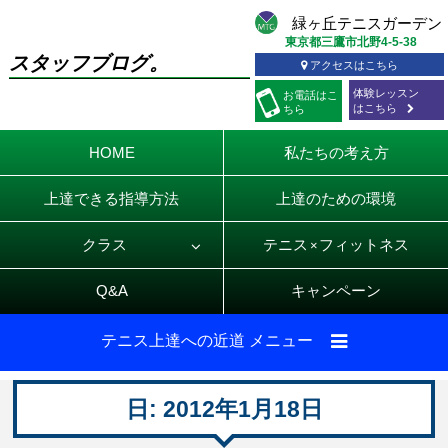
東京都三鷹市北野4-5-38
スタッフブログ。
アクセスはこちら
体験レッスン
お電話
はこ
はこちら
ちら
HOME
私たちの考え方
上達できる指導方法
上達のための環境
クラス
テニス
フィットネス
×
Q&A
キャンペーン
テニス上達への近道 メニュー
日:
2012年1月18日