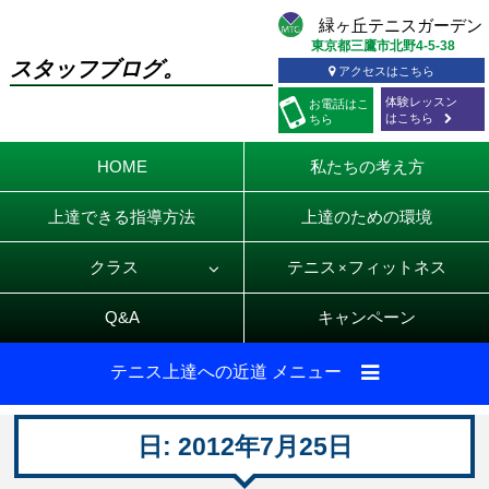
東京都三鷹市北野4-5-38
スタッフブログ。
アクセスはこちら
体験レッスン
お電話
はこ
はこちら
ちら
HOME
私たちの考え方
上達できる指導方法
上達のための環境
クラス
テニス
フィットネス
×
Q&A
キャンペーン
テニス上達への近道 メニュー
日:
2012年7月25日