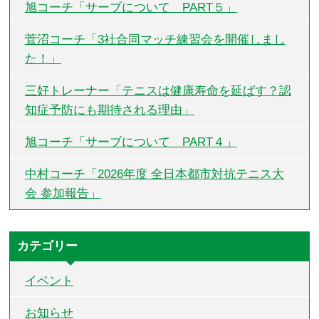
旭コーチ「サーブについて PART５」
菅沼コーチ「3社合同マッチ練習会を開催しまし
た！」
三好トレーナー「テニスは健康寿命を延ばす？認
知症予防にも期待される理由」
旭コーチ「サーブについて PART４」
中村コーチ「2026年度 全日本都市対抗テニス大
会 参加報告」
カテゴリー
イベント
お知らせ