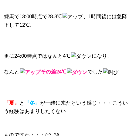
練馬で13:00時点で28.3℃
、
1時間後には急降
下して12℃、
更に24:00時点ではなんと4℃
になり、
なんと
その差24℃
でした
『
夏
』
と
『
冬
』
が一緒に来たという感じ・・・こうい
う経験はあまりしたくない
ものですね・・・(;^_^A