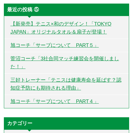
最近の投稿 ⑤
【新発売】テニス×和のデザイン！「TOKYO
JAPAN」オリジナルタオル＆扇子が登場！
旭コーチ「サーブについて PART５」
菅沼コーチ「3社合同マッチ練習会を開催しまし
た！」
三好トレーナー「テニスは健康寿命を延ばす？認
知症予防にも期待される理由」
旭コーチ「サーブについて PART４」
カテゴリー