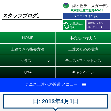
東京都三鷹市北野4-5-38
スタッフブログ。
アクセスはこちら
体験レッスン
お電話
はこ
はこちら
ちら
HOME
私たちの考え方
上達できる指導方法
上達のための環境
クラス
テニス
フィットネス
×
Q&A
キャンペーン
テニス上達への近道 メニュー
日:
2013年4月1日