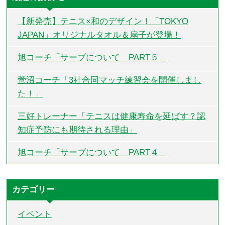
【新発売】テニス×和のデザイン！「TOKYO
JAPAN」オリジナルタオル＆扇子が登場！
旭コーチ「サーブについて PART５」
菅沼コーチ「3社合同マッチ練習会を開催しまし
た！」
三好トレーナー「テニスは健康寿命を延ばす？認
知症予防にも期待される理由」
旭コーチ「サーブについて PART４」
カテゴリー
イベント