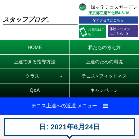
東京都三鷹市北野4-5-38
スタッフブログ。
アクセスはこちら
体験レッスン
お電話
はこ
はこちら
ちら
HOME
私たちの考え方
上達できる指導方法
上達のための環境
クラス
テニス
フィットネス
×
Q&A
キャンペーン
テニス上達への近道 メニュー
日:
2021年6月24日