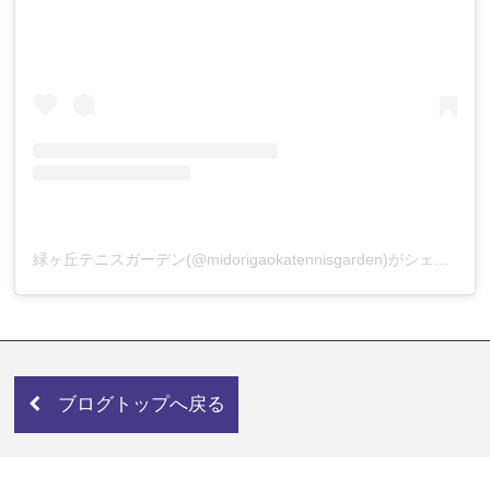
緑ヶ丘テニスガーデン(@midorigaokatennisgarden)がシェアした投稿
ブログトップへ戻る