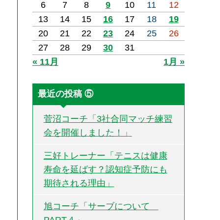
6
7
8
9
10
11
12
13
14
15
16
17
18
19
20
21
22
23
24
25
26
27
28
29
30
31
« 11月
1月 »
最近の投稿 ⑤
菅沼コーチ「3社合同マッチ練習
会を開催しました！」
三好トレーナー「テニスは健康
寿命を延ばす？認知症予防にも
期待される理由」
旭コーチ「サーブについて
PART４」