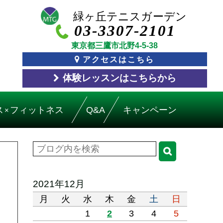
03-3307-2101
東京都三鷹市北野4-5-38
アクセスはこちら
体験レッスン
はこちら
から
ス
フィットネス
Q&A
キャンペーン
×
2021年12月
月
火
水
木
金
土
日
1
2
3
4
5