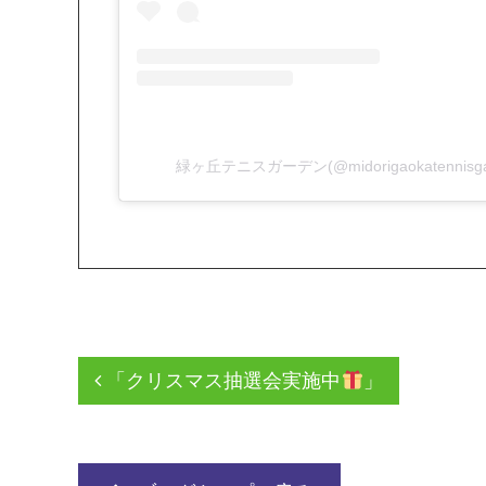
緑ヶ丘テニスガーデン(@midorigaokatenni
「クリスマス抽選会実施中
」