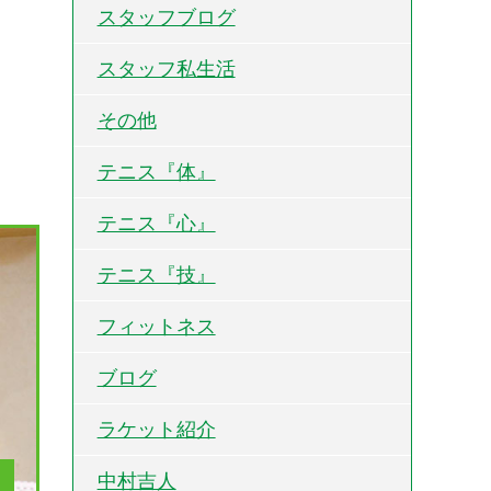
スタッフブログ
スタッフ私生活
その他
テニス『体』
テニス『心』
テニス『技』
フィットネス
ブログ
ラケット紹介
中村吉人