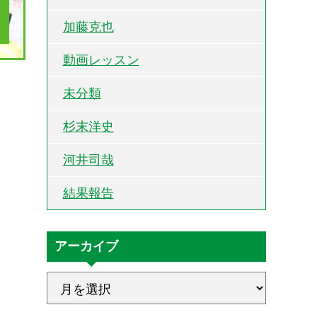
加藤克也
動画レッスン
未分類
杉末洋史
河井司哉
結果報告
アーカイブ