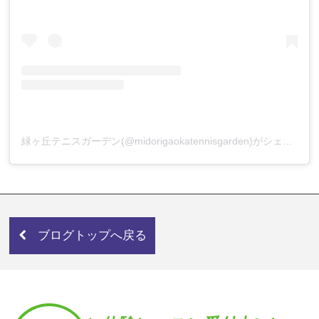
緑ヶ丘テニスガーデン(@midorigaokatennisgarden)がシェアした投稿
ブログトップへ戻る