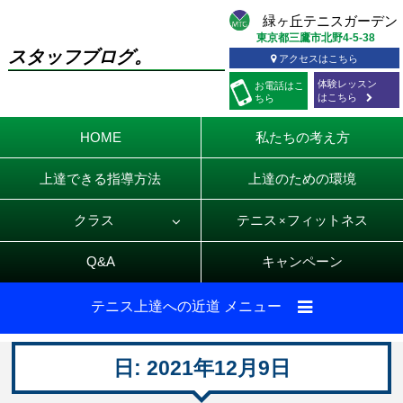
東京都三鷹市北野4-5-38
スタッフブログ。
アクセスはこちら
体験レッスン
お電話
はこ
はこちら
ちら
HOME
私たちの考え方
上達できる指導方法
上達のための環境
クラス
テニス
フィットネス
×
Q&A
キャンペーン
テニス上達への近道 メニュー
日:
2021年12月9日