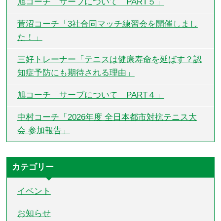
旭コーチ「サーブについて PART５」
菅沼コーチ「3社合同マッチ練習会を開催しまし
た！」
三好トレーナー「テニスは健康寿命を延ばす？認
知症予防にも期待される理由」
旭コーチ「サーブについて PART４」
中村コーチ「2026年度 全日本都市対抗テニス大
会 参加報告」
カテゴリー
イベント
お知らせ