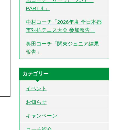
旭コーチ「サーブについて
PART４」
中村コーチ「2026年度 全日本都
市対抗テニス大会 参加報告」
奥田コーチ「関東ジュニア結果
報告」
カテゴリー
イベント
お知らせ
キャンペーン
コーチ紹介