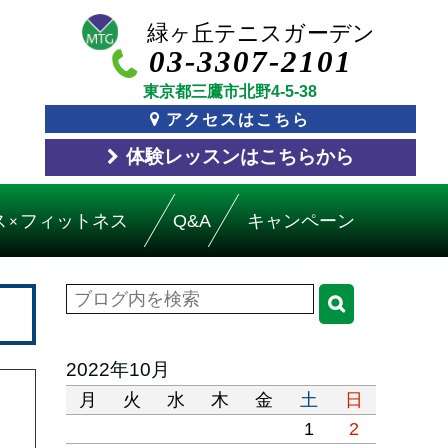
03-3307-2101
東京都三鷹市北野4-5-38
アクセスはこちら
体験レッスン
はこちら
から
ス
フィットネス
Q&A
キャンペーン
×
2022年10月
月
火
水
木
金
土
日
1
2