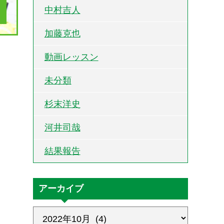
中村吉人
加藤克也
動画レッスン
未分類
杉末洋史
河井司哉
結果報告
アーカイブ