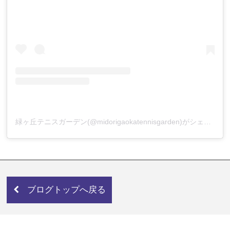
緑ヶ丘テニスガーデン(@midorigaokatennisgarden)がシェアした投稿
ブログトップへ戻る