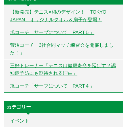
【新発売】テニス×和のデザイン！「TOKYO
JAPAN」オリジナルタオル＆扇子が登場！
旭コーチ「サーブについて PART５」
菅沼コーチ「3社合同マッチ練習会を開催しまし
た！」
三好トレーナー「テニスは健康寿命を延ばす？認
知症予防にも期待される理由」
旭コーチ「サーブについて PART４」
カテゴリー
イベント