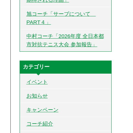
旭コーチ「サーブについて
PART４」
中村コーチ「2026年度 全日本都
市対抗テニス大会 参加報告」
カテゴリー
イベント
お知らせ
キャンペーン
コーチ紹介