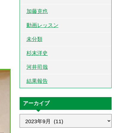
加藤克也
動画レッスン
未分類
杉末洋史
河井司哉
結果報告
アーカイブ