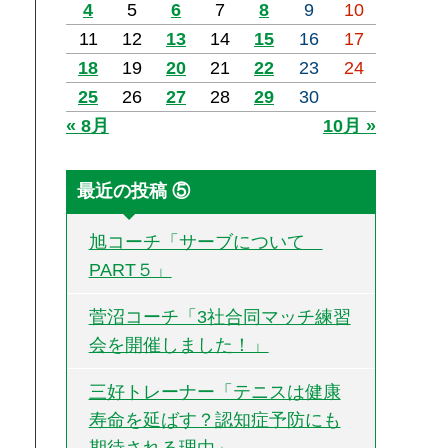
4
5
6
7
8
9
10
11
12
13
14
15
16
17
18
19
20
21
22
23
24
25
26
27
28
29
30
« 8月
10月 »
最近の投稿 ⑤
旭コーチ「サーブについて
PART５」
菅沼コーチ「3社合同マッチ練習
会を開催しました！」
三好トレーナー「テニスは健康
寿命を延ばす？認知症予防にも
期待される理由」