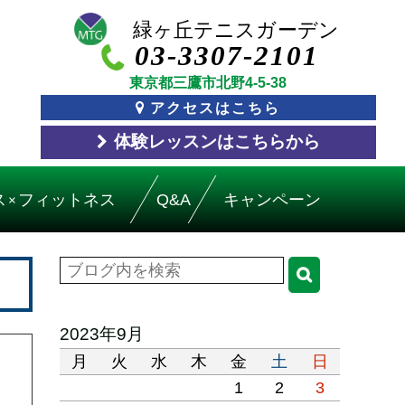
03-3307-2101
東京都三鷹市北野4-5-38
アクセスはこちら
体験レッスン
はこちら
から
ス
フィットネス
Q&A
キャンペーン
×
2023年9月
月
火
水
木
金
土
日
1
2
3