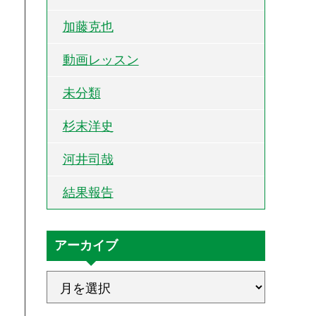
加藤克也
動画レッスン
未分類
杉末洋史
河井司哉
結果報告
アーカイブ