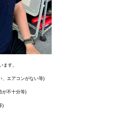
います。
い、エアコンがない等)
給が不十分等)
)