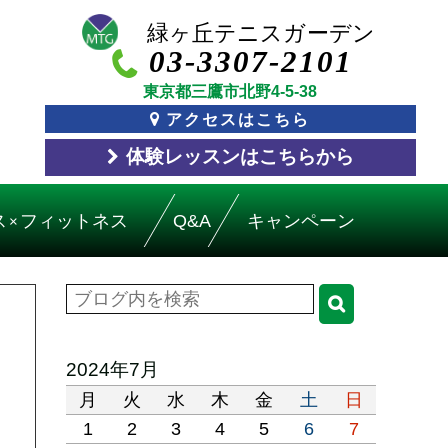
03-3307-2101
東京都三鷹市北野4-5-38
アクセスはこちら
体験レッスン
はこちら
から
ス
フィットネス
Q&A
キャンペーン
×
2024年7月
月
火
水
木
金
土
日
1
2
3
4
5
6
7