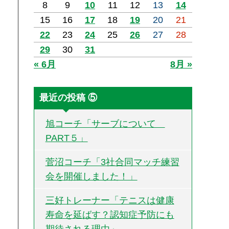
8
9
10
11
12
13
14
15
16
17
18
19
20
21
22
23
24
25
26
27
28
29
30
31
« 6月
8月 »
最近の投稿 ⑤
旭コーチ「サーブについて
PART５」
菅沼コーチ「3社合同マッチ練習
会を開催しました！」
三好トレーナー「テニスは健康
寿命を延ばす？認知症予防にも
期待される理由」