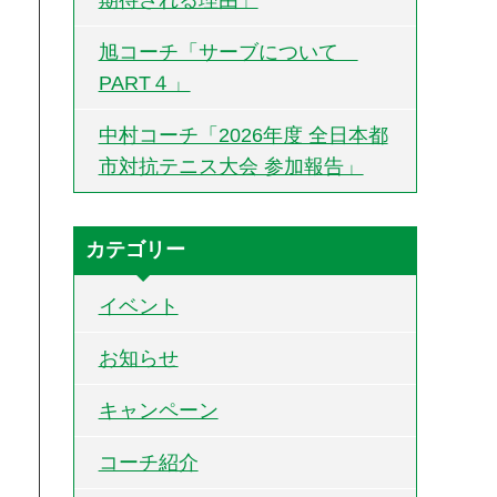
旭コーチ「サーブについて
PART４」
中村コーチ「2026年度 全日本都
市対抗テニス大会 参加報告」
カテゴリー
イベント
お知らせ
キャンペーン
コーチ紹介