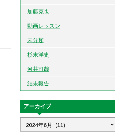
加藤克也
動画レッスン
未分類
杉末洋史
河井司哉
結果報告
アーカイブ