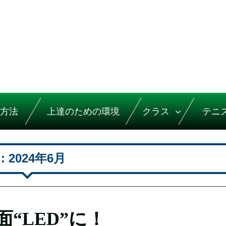
方法
上達のための環境
クラス
テニ
:
2024年6月
“LED”に！