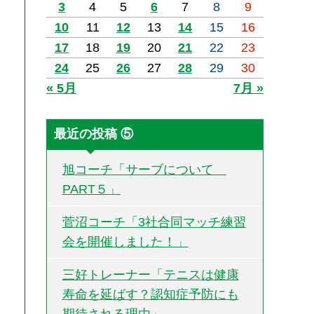
3
4
5
6
7
8
9
10
11
12
13
14
15
16
17
18
19
20
21
22
23
24
25
26
27
28
29
30
« 5月
7月 »
最近の投稿 ⑤
旭コーチ「サーブについて
PART５」
菅沼コーチ「3社合同マッチ練習
会を開催しました！」
三好トレーナー「テニスは健康
寿命を延ばす？認知症予防にも
期待される理由」