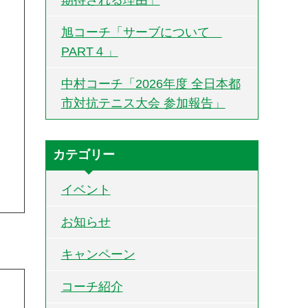
旭コーチ「サーブについて
PART４」
中村コーチ「2026年度 全日本都
市対抗テニス大会 参加報告」
カテゴリー
イベント
お知らせ
キャンペーン
コーチ紹介