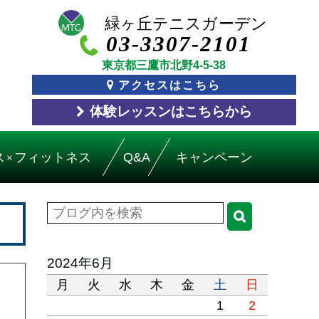
03-3307-2101
東京都三鷹市北野4-5-38
アクセスはこちら
体験レッスン
はこちら
から
ス
フィットネス
Q&A
キャンペーン
×
2024年6月
月
火
水
木
金
土
日
1
2