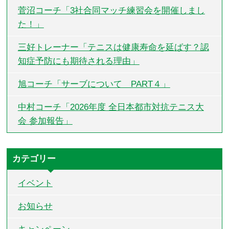
菅沼コーチ「3社合同マッチ練習会を開催しまし
た！」
三好トレーナー「テニスは健康寿命を延ばす？認
知症予防にも期待される理由」
旭コーチ「サーブについて PART４」
中村コーチ「2026年度 全日本都市対抗テニス大
会 参加報告」
カテゴリー
イベント
お知らせ