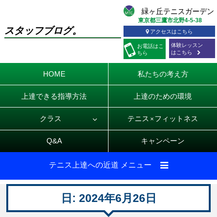
東京都三鷹市北野4-5-38
スタッフブログ。
アクセスはこちら
体験レッスン
お電話
はこ
はこちら
ちら
HOME
私たちの考え方
上達できる指導方法
上達のための環境
クラス
テニス
フィットネス
×
Q&A
キャンペーン
テニス上達への近道 メニュー
日:
2024年6月26日