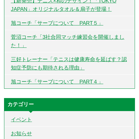
【新発売】テニス×和のデザイン！「TOKYO
JAPAN」オリジナルタオル＆扇子が登場！
旭コーチ「サーブについて PART５」
菅沼コーチ「3社合同マッチ練習会を開催しまし
た！」
三好トレーナー「テニスは健康寿命を延ばす？認
知症予防にも期待される理由」
旭コーチ「サーブについて PART４」
カテゴリー
イベント
お知らせ