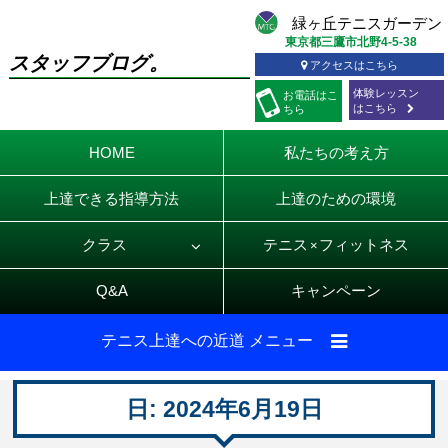
東京都三鷹市北野4-5-38
スタッフブログ。
アクセスはこちら
体験レッスン
お電話
はこ
はこちら
ちら
HOME
私たちの考え方
上達できる指導方法
上達のための環境
クラス
テニス
フィットネス
×
Q&A
キャンペーン
テニス上達への近道 メニュー
日:
2024年6月19日