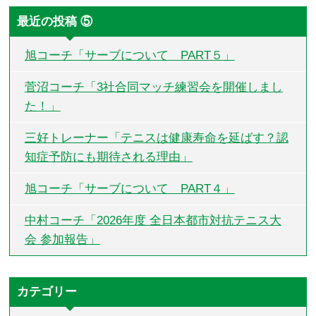
最近の投稿 ⑤
旭コーチ「サーブについて PART５」
菅沼コーチ「3社合同マッチ練習会を開催しまし
た！」
三好トレーナー「テニスは健康寿命を延ばす？認
知症予防にも期待される理由」
旭コーチ「サーブについて PART４」
中村コーチ「2026年度 全日本都市対抗テニス大
会 参加報告」
カテゴリー