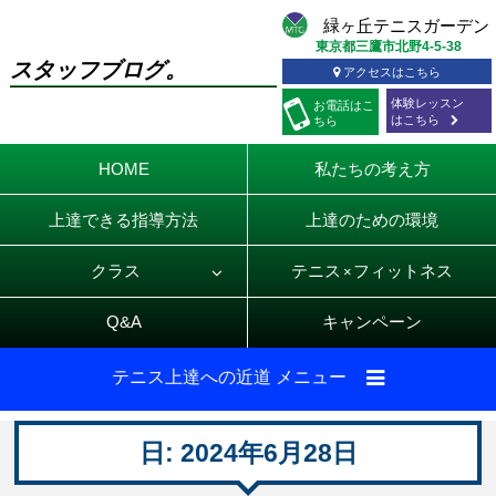
東京都三鷹市北野4-5-38
スタッフブログ。
アクセスはこちら
体験レッスン
お電話
はこ
はこちら
ちら
HOME
私たちの考え方
上達できる指導方法
上達のための環境
クラス
テニス
フィットネス
×
Q&A
キャンペーン
テニス上達への近道 メニュー
日:
2024年6月28日