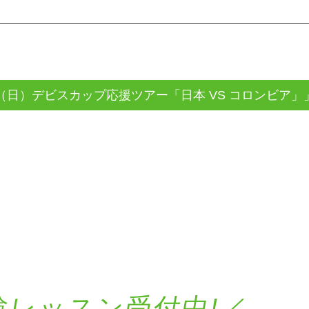
15（日）デビスカップ応援ツアー「日本 VS コロンビア」
験レッスン受付中!／