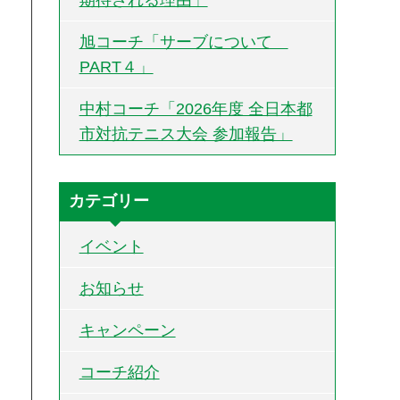
旭コーチ「サーブについて
PART４」
中村コーチ「2026年度 全日本都
市対抗テニス大会 参加報告」
カテゴリー
イベント
お知らせ
キャンペーン
コーチ紹介