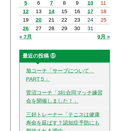
5
6
7
8
9
10
11
12
13
14
15
16
17
18
19
20
21
22
23
24
25
26
27
28
29
30
31
« 7月
9月 »
最近の投稿 ⑤
旭コーチ「サーブについて
PART５」
菅沼コーチ「3社合同マッチ練習
会を開催しました！」
三好トレーナー「テニスは健康
寿命を延ばす？認知症予防にも
期待される理由」