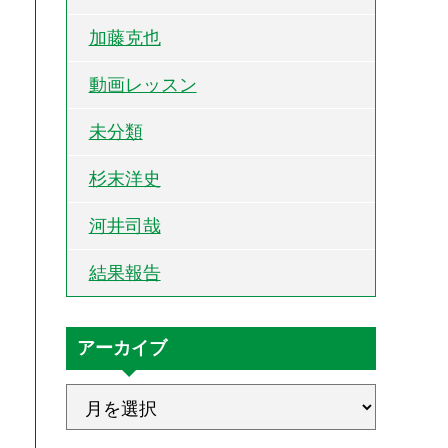
加藤克也
動画レッスン
未分類
杉末洋史
河井司哉
結果報告
アーカイブ