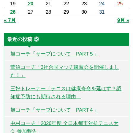
19
20
21
22
23
24
25
26
27
28
29
30
31
« 7月
9月 »
最近の投稿 ⑤
旭コーチ「サーブについて PART５」
菅沼コーチ「3社合同マッチ練習会を開催しまし
た！」
三好トレーナー「テニスは健康寿命を延ばす？認
知症予防にも期待される理由」
旭コーチ「サーブについて PART４」
中村コーチ「2026年度 全日本都市対抗テニス大
会 参加報告」