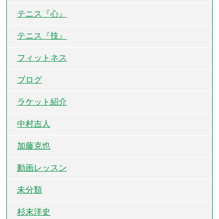
テニス『心』
テニス『技』
フィットネス
ブログ
ラケット紹介
中村吉人
加藤克也
動画レッスン
未分類
杉末洋史