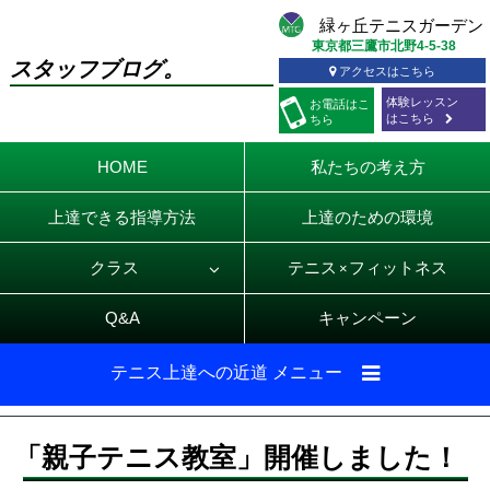
東京都三鷹市北野4-5-38
スタッフブログ。
アクセスはこちら
体験レッスン
お電話
はこ
はこちら
ちら
HOME
私たちの考え方
上達できる指導方法
上達のための環境
クラス
テニス
フィットネス
×
Q&A
キャンペーン
テニス上達への近道 メニュー
「親子テニス教室」開催しました！