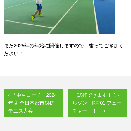
また2025年の年始に開催しますので、奮ってご参加く
ださい！
「中村コーチ「2024
「試打できます！ウィ
年度 全日本都市対抗
ルソン「RF 01 フュー
テニス大会」」
チャー」！」