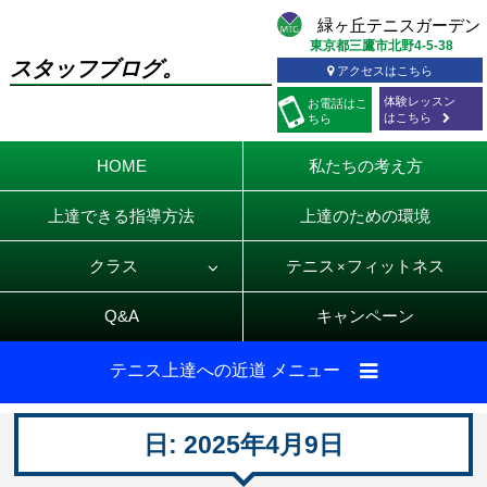
東京都三鷹市北野4-5-38
スタッフブログ。
アクセスはこちら
体験レッスン
お電話
はこ
はこちら
ちら
HOME
私たちの考え方
上達できる指導方法
上達のための環境
クラス
テニス
フィットネス
×
Q&A
キャンペーン
テニス上達への近道 メニュー
日:
2025年4月9日