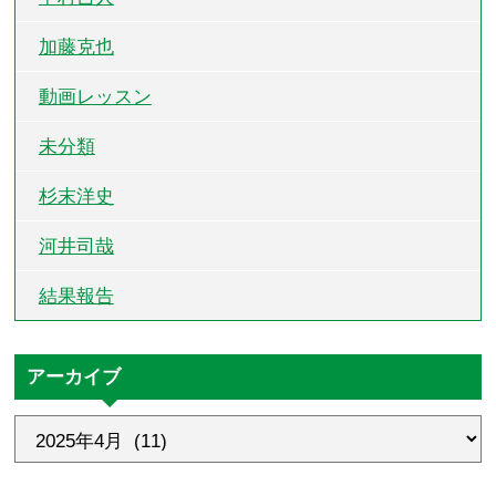
加藤克也
動画レッスン
未分類
杉末洋史
河井司哉
結果報告
アーカイブ