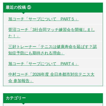
最近の投稿 ⑤
旭コーチ「サーブについて PART５」
菅沼コーチ「3社合同マッチ練習会を開催しまし
た！」
三好トレーナー「テニスは健康寿命を延ばす？認
知症予防にも期待される理由」
旭コーチ「サーブについて PART４」
中村コーチ「2026年度 全日本都市対抗テニス大
会 参加報告」
カテゴリー