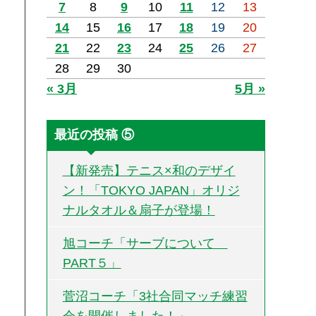
7
8
9
10
11
12
13
14
15
16
17
18
19
20
21
22
23
24
25
26
27
28
29
30
« 3月
5月 »
最近の投稿 ⑤
【新発売】テニス×和のデザイ
ン！「TOKYO JAPAN」オリジ
ナルタオル＆扇子が登場！
旭コーチ「サーブについて
PART５」
菅沼コーチ「3社合同マッチ練習
会を開催しました！」