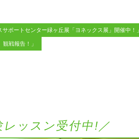
スサポートセンター緑ヶ丘展「ヨネックス展」開催中！
」観戦報告！」
験レッスン受付中!／