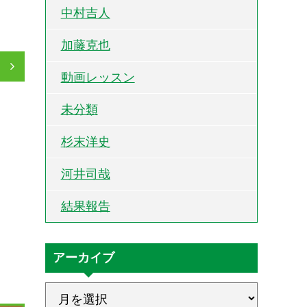
中村吉人
加藤克也
」
動画レッスン
未分類
杉末洋史
河井司哉
結果報告
アーカイブ