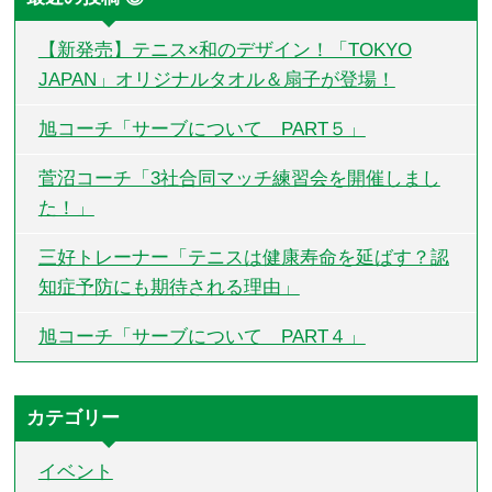
【新発売】テニス×和のデザイン！「TOKYO
JAPAN」オリジナルタオル＆扇子が登場！
旭コーチ「サーブについて PART５」
菅沼コーチ「3社合同マッチ練習会を開催しまし
た！」
三好トレーナー「テニスは健康寿命を延ばす？認
知症予防にも期待される理由」
旭コーチ「サーブについて PART４」
カテゴリー
イベント