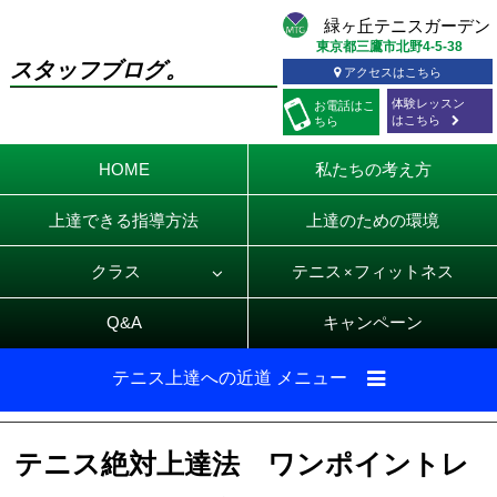
東京都三鷹市北野4-5-38
スタッフブログ。
アクセスはこちら
体験レッスン
お電話
はこ
はこちら
ちら
HOME
私たちの考え方
上達できる指導方法
上達のための環境
クラス
テニス
フィットネス
×
Q&A
キャンペーン
テニス上達への近道 メニュー
テニス絶対上達法 ワンポイントレ