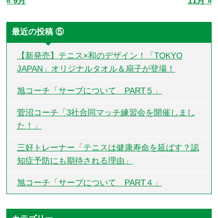
« 9月
11月 »
最近の投稿 ⑤
【新発売】テニス×和のデザイン！「TOKYO
JAPAN」オリジナルタオル＆扇子が登場！
旭コーチ「サーブについて PART５」
菅沼コーチ「3社合同マッチ練習会を開催しまし
た！」
三好トレーナー「テニスは健康寿命を延ばす？認
知症予防にも期待される理由」
旭コーチ「サーブについて PART４」