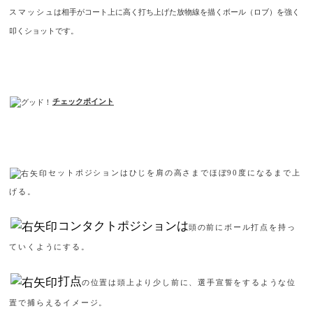
スマッシュ
は相手がコート上に高く打ち上げた放物線を描くボール（ロブ）を強く
叩くショットです。
チェックポイント
セットポジションはひじを肩の高さまでほぼ
90
度になるまで上
げる。
コンタクトポジションは
頭の前にボール打点を持っ
ていくようにする。
打点
の位置は頭上より少し前に、選手宣誓をするような位
置で捕らえるイメージ。