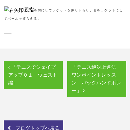
親指
を前にしてラケットを振り下ろし、面をラケットにし
てボールを捕らえる。
—–
「テニスでシェイプ
「テニス絶対上達法
アップ０１ ウェスト
ワンポイントレッス
編」
ン バックハンドボレ
ー」
ブログトップへ戻る