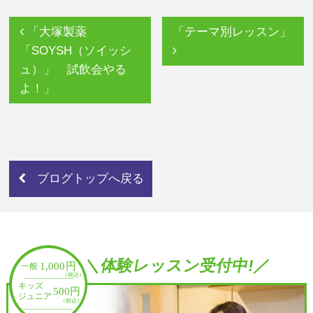
「大塚製薬
「テーマ別レッスン」
「SOYSH（ソイッシ
ュ）」 試飲会やる
よ！」
ブログトップへ戻る
＼体験レッスン受付中!／