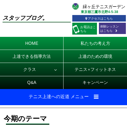
東京都三鷹市北野4-5-38
スタッフブログ。
アクセスはこちら
体験レッスン
お電話
はこ
はこちら
ちら
HOME
私たちの考え方
上達できる指導方法
上達のための環境
クラス
テニス
フィットネス
×
Q&A
キャンペーン
テニス上達への近道 メニュー
今期のテーマ