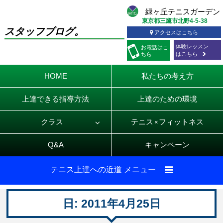
東京都三鷹市北野4-5-38
スタッフブログ。
アクセスはこちら
体験レッスン
お電話
はこ
はこちら
ちら
HOME
私たちの考え方
上達できる指導方法
上達のための環境
クラス
テニス
フィットネス
×
Q&A
キャンペーン
テニス上達への近道 メニュー
日:
2011年4月25日