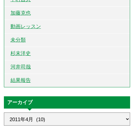
加藤克也
動画レッスン
未分類
杉末洋史
河井司哉
結果報告
アーカイブ