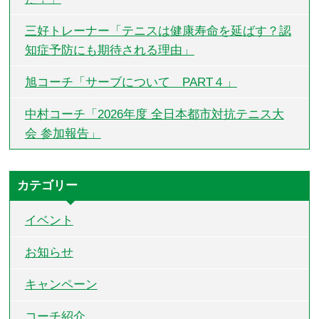
三好トレーナー「テニスは健康寿命を延ばす？認
知症予防にも期待される理由」
旭コーチ「サーブについて PART４」
中村コーチ「2026年度 全日本都市対抗テニス大
会 参加報告」
カテゴリー
イベント
お知らせ
キャンペーン
コーチ紹介